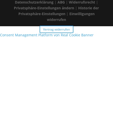
Datenschutzerklärung
|
ABG
|
Widerrufsrecht
|
Privatsphäre-Einstellungen ändern
|
Historie der
Privatsphäre-Einstellungen
|
Einwilligungen
widerrufen
Vertrag widerrufen
Consent Management Platform von Real Cookie Banner