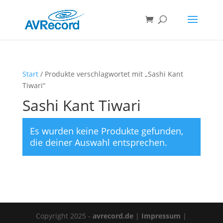
Products
search
Start
/ Produkte verschlagwortet mit „Sashi Kant
Tiwari“
Sashi Kant Tiwari
Es wurden keine Produkte gefunden,
die deiner Auswahl entsprechen.
Copyright 2025 -
avrecord.de
|
Impressum
|