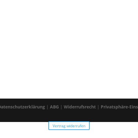
Datenschutzerklärung
|
ABG
|
Widerrufsrecht
|
Privatsphäre-Ein
Vertrag widerrufen