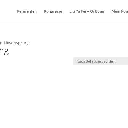
Referenten
Kongresse
Liu Ya Fei – Qi Gong
Mein Kon
von Löwensprung“
ng