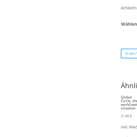
Artike
Wählen 
In den
Ähnl
Global
Circle, th
world wa
situation
21,00
€
inkl. MwS