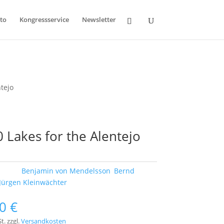
to
Kongressservice
Newsletter
ntejo
 Lakes for the Alentejo
örter:
Benjamin von Mendelsson
,
Bernd
Jürgen Kleinwächter
00
€
t.
zzgl.
Versandkosten