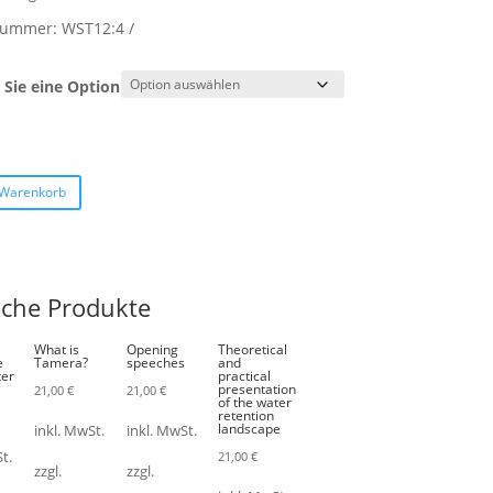
lnummer:
WST12:4
Sie eine Option
 Warenkorb
iche Produkte
What is
Opening
Theoretical
e
Tamera?
speeches
and
ter
practical
presentation
21,00
€
21,00
€
of the water
retention
landscape
inkl. MwSt.
inkl. MwSt.
21,00
€
t.
zzgl.
zzgl.