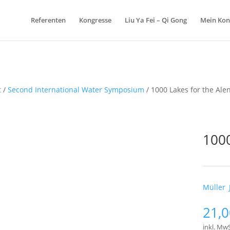
Referenten
Kongresse
Liu Ya Fei – Qi Gong
Mein Kon
t
/
Second International Water Symposium
/ 1000 Lakes for the Ale
1000
Schlagw
Müller
,
21,
inkl. MwS