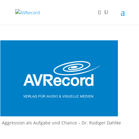
Aggression als Aufgabe und Chance – Dr. Rüdiger Dahlke