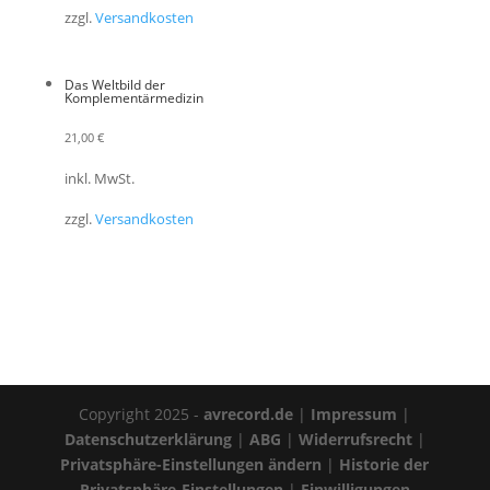
zzgl.
Versandkosten
Das Weltbild der
Komplementärmedizin
21,00
€
inkl. MwSt.
zzgl.
Versandkosten
Copyright 2025 -
avrecord.de
|
Impressum
|
Datenschutzerklärung
|
ABG
|
Widerrufsrecht
|
Privatsphäre-Einstellungen ändern
|
Historie der
Privatsphäre-Einstellungen
|
Einwilligungen