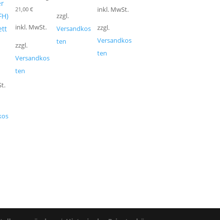
er
21,00
€
inkl. MwSt.
FH)
zzgl.
inkl. MwSt.
zzgl.
tt
Versandkos
Versandkos
ten
zzgl.
ten
Versandkos
ten
t.
kos