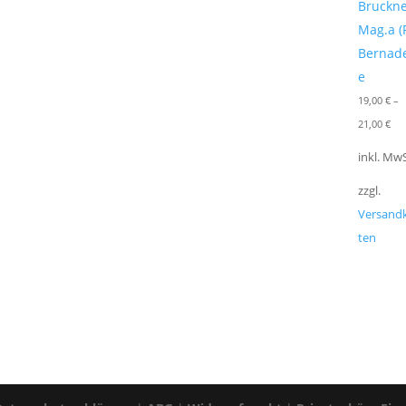
Bruckn
Mag.a (
Bernade
e
19,00
€
–
21,00
€
inkl. MwS
zzgl.
Versand
ten