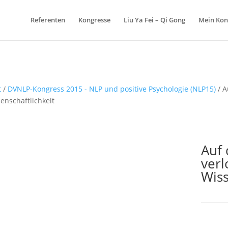
Referenten
Kongresse
Liu Ya Fei – Qi Gong
Mein Kon
t
/
DVNLP-Kongress 2015 - NLP und positive Psychologie (NLP15)
/ A
enschaftlichkeit
Auf 
ver
Wiss
Schlagw