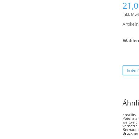
21,
inkl. MwS
Artike
Wählen 
In den
Ähnl
crealiity
Potenzial
weltweit
vernetzt 
Bernadet
Bruckner