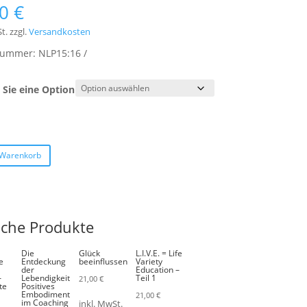
00
€
t.
zzgl.
Versandkosten
lnummer:
NLP15:16
Sie eine Option
 Warenkorb
iche Produkte
Die
Glück
L.I.V.E. = Life
e
Entdeckung
beeinflussen
Variety
der
Education –
–
Lebendigkeit
Teil 1
21,00
€
te
Positives
Embodiment
21,00
€
im Coaching
inkl. MwSt.