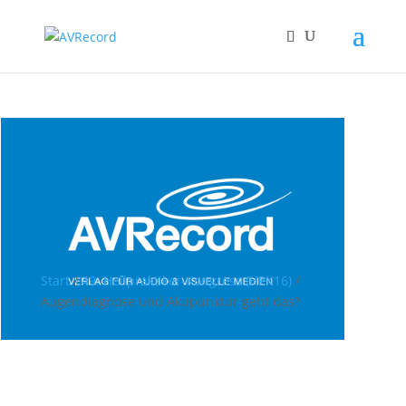
Start
/
49. Heilpraktiker-Kongress (HPK16)
/
Augendiagnose und Akupunktur geht das?