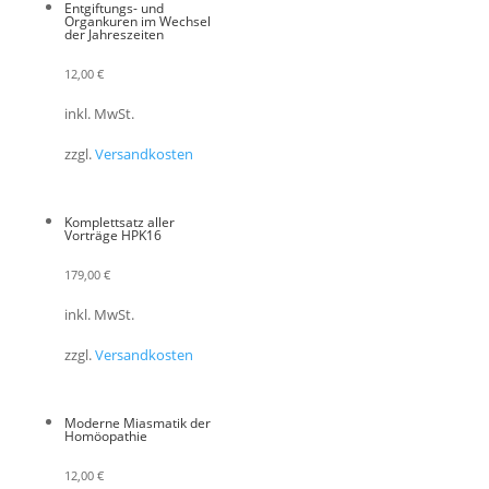
Entgiftungs- und
Organkuren im Wechsel
der Jahreszeiten
12,00
€
inkl. MwSt.
zzgl.
Versandkosten
Komplettsatz aller
Vorträge HPK16
179,00
€
inkl. MwSt.
zzgl.
Versandkosten
Moderne Miasmatik der
Homöopathie
12,00
€