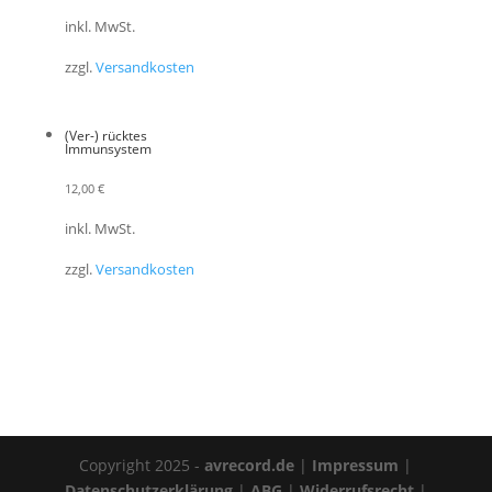
inkl. MwSt.
zzgl.
Versandkosten
(Ver-) rücktes
Immunsystem
12,00
€
inkl. MwSt.
zzgl.
Versandkosten
Copyright 2025 -
avrecord.de
|
Impressum
|
Datenschutzerklärung
|
ABG
|
Widerrufsrecht
|