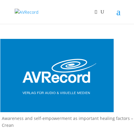
Awareness and self-empowerment as important healing factors –
Crean