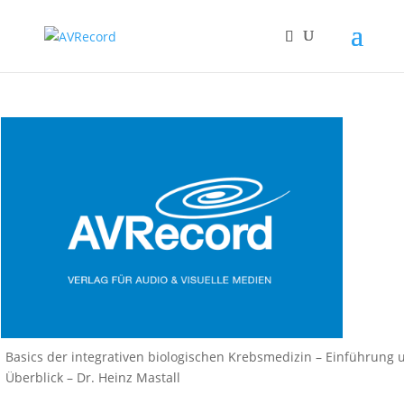
Basics der integrativen biologischen Krebsmedizin – Einführung 
Überblick – Dr. Heinz Mastall