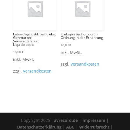
Labordiagnostik bei Krebs,
Krebsprävention durch
Genmarker,
Ordnung in der Ernährung
Sensitivitätstest,
Liquidbiopsie
18,00
€
18,00
€
inkl. MwSt.
inkl. MwSt.
zzgl.
Versandkosten
zzgl.
Versandkosten
Copyright 2025 -
avrecord.de
|
Impressum
|
Datenschutzerklärung
|
ABG
|
Widerrufsrecht
|