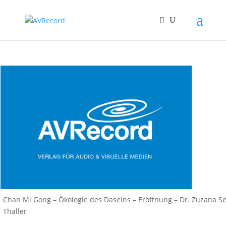
Chan Mi Gong – Ökologie des Daseins – Eröffnung – Dr. Zuzana S
Thaller