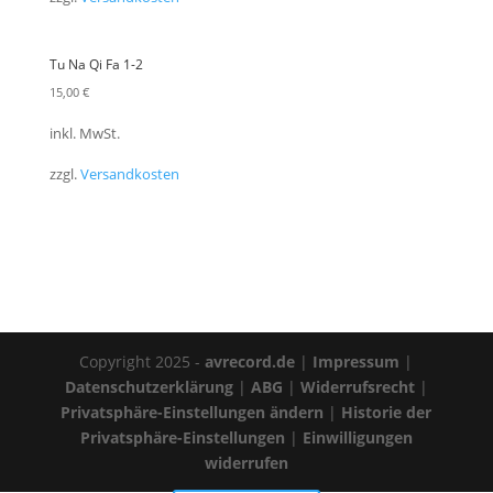
Tu Na Qi Fa 1-2
15,00
€
inkl. MwSt.
zzgl.
Versandkosten
Copyright 2025 -
avrecord.de
|
Impressum
|
Datenschutzerklärung
|
ABG
|
Widerrufsrecht
|
Privatsphäre-Einstellungen ändern
|
Historie der
Privatsphäre-Einstellungen
|
Einwilligungen
widerrufen