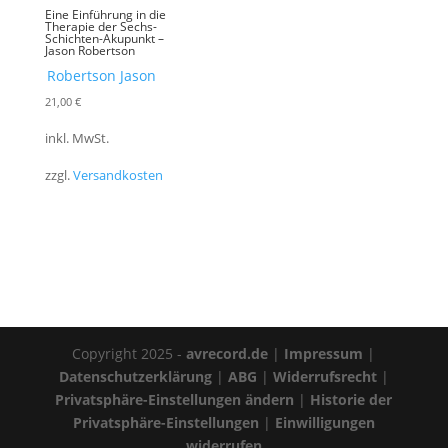
Eine Einführung in die
Therapie der Sechs-
Schichten-Akupunkt –
Jason Robertson
Robertson Jason
21,00
€
inkl. MwSt.
zzgl.
Versandkosten
Copyright 2025 -
avrecord.de
|
Impressum
|
Datenschutzerklärung
|
ABG
|
Widerrufsrecht
|
Privatsphäre-Einstellungen ändern
|
Historie der
Privatsphäre-Einstellungen
|
Einwilligungen
widerrufen