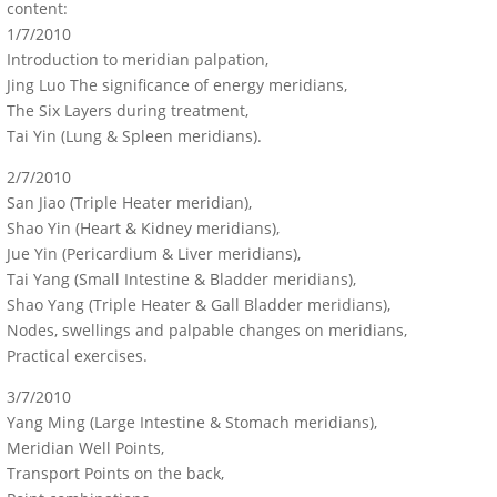
content:
1/7/2010
Introduction to meridian palpation,
Jing Luo The significance of energy meridians,
The Six Layers during treatment,
Tai Yin (Lung & Spleen meridians).
2/7/2010
San Jiao (Triple Heater meridian),
Shao Yin (Heart & Kidney meridians),
Jue Yin (Pericardium & Liver meridians),
Tai Yang (Small Intestine & Bladder meridians),
Shao Yang (Triple Heater & Gall Bladder meridians),
Nodes, swellings and palpable changes on meridians,
Practical exercises.
3/7/2010
Yang Ming (Large Intestine & Stomach meridians),
Meridian Well Points,
Transport Points on the back,