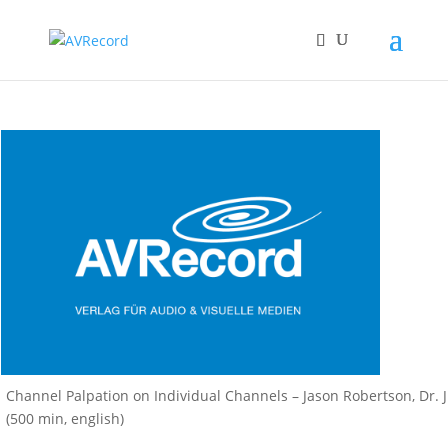
Channel Palpation on Individual Channels – Jason Robertson, Dr.
(500 min, english)