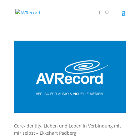
Core-Identity. Lieben und Leben in Verbindung mit
mir selbst – Ekkehart Padberg