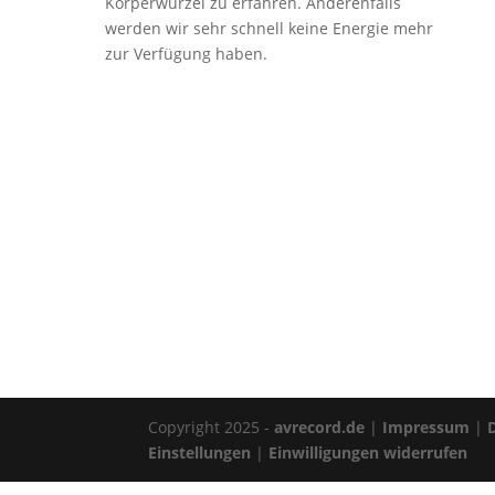
Körperwurzel zu erfahren. Anderenfalls
werden wir sehr schnell keine Energie mehr
zur Verfügung haben.
Copyright 2025 -
avrecord.de
|
Impressum
|
Einstellungen
|
Einwilligungen widerrufen