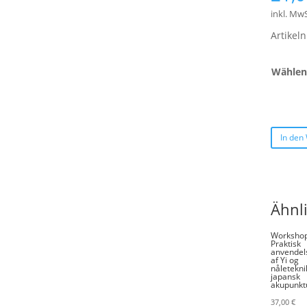
inkl. MwS
Artike
Wählen 
In den
Ähnl
Workshop
Praktisk
anvendel
af Yi og
nåleteknik
japansk
akupunkt
37,00
€