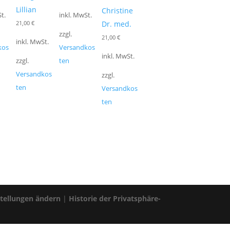
Lillian
Christine
t.
inkl. MwSt.
21,00
€
Dr. med.
zzgl.
21,00
€
inkl. MwSt.
kos
Versandkos
inkl. MwSt.
zzgl.
ten
Versandkos
zzgl.
ten
Versandkos
ten
stellungen ändern
|
Historie der Privatsphäre-