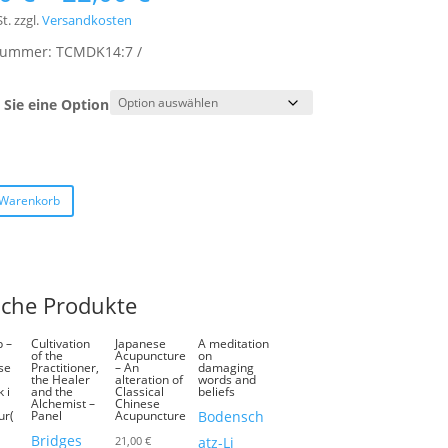
t.
zzgl.
Versandkosten
lnummer:
TCMDK14:7
Sie eine Option
 Warenkorb
iche Produkte
 –
Cultivation
Japanese
A meditation
of the
Acupuncture
on
se
Practitioner,
– An
damaging
the Healer
alteration of
words and
 i
and the
Classical
beliefs
Alchemist –
Chinese
ur(
Panel
Acupuncture
Bodensch
Bridges
21,00
€
atz-Li