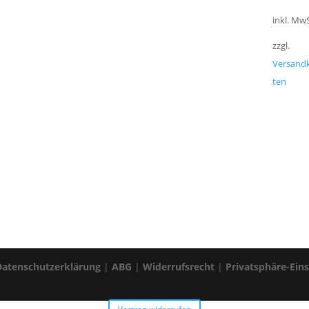
inkl. MwS
zzgl.
Versand
ten
Datenschutzerklärung
|
ABG
|
Widerrufsrecht
|
Privatsphäre-Ein