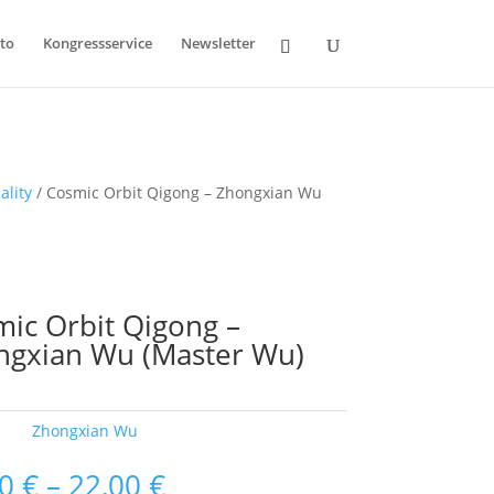
to
Kongressservice
Newsletter
ality
/ Cosmic Orbit Qigong – Zhongxian Wu
ic Orbit Qigong –
ngxian Wu (Master Wu)
ort:
Zhongxian Wu
00
€
–
22,00
€