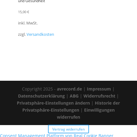
und Gesundheit
15,00
€
inkl. MwSt.
zzgl.
Versandkosten
Copyright 2025 -
avrecord.de
|
Impressum
|
Datenschutzerklärung
|
ABG
|
Widerrufsrecht
|
Privatsphäre-Einstellungen ändern
|
Historie der
Privatsphäre-Einstellungen
|
Einwilligungen
widerrufen
Vertrag widerrufen
Consent Management Platform von Real Cookie Banner