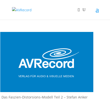
Das Faszien-Distorsions-Modell Teil 2 – Stefan Anker