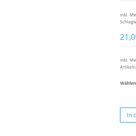
inkl. M
Schlagw
21,
inkl. M
Artike
Wählen 
In