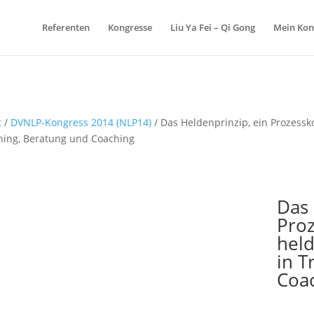
Referenten
Kongresse
Liu Ya Fei – Qi Gong
Mein Kon
t
/
DVNLP-Kongress 2014 (NLP14)
/ Das Heldenprinzip, ein Prozessko
ning, Beratung und Coaching
Das 
Proz
held
in T
Coa