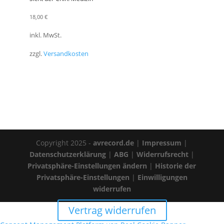
18,00
€
inkl. MwSt.
zzgl.
Versandkosten
Copyright 2025 -
avrecord.de
|
Impressum
|
Datenschutzerklärung
|
ABG
|
Widerrufsrecht
|
Privatsphäre-Einstellungen ändern
|
Historie der
Privatsphäre-Einstellungen
|
Einwilligungen
widerrufen
Vertrag widerrufen