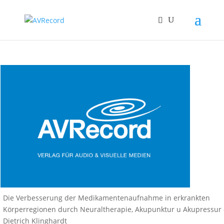
Die Verbesserung der Medikamentenaufnahme in erkrankten
Körperregionen durch Neuraltherapie, Akupunktur u Akupressur 
Dietrich Klinghardt