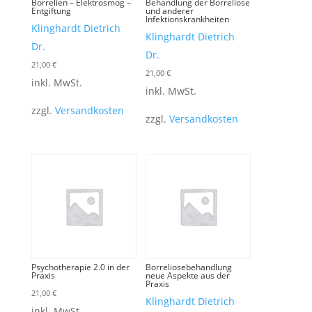
Borrelien – Elektrosmog –
Behandlung der Borreliose
Entgiftung
und anderer
Infektionskrankheiten
Klinghardt Dietrich
Klinghardt Dietrich
Dr.
Dr.
21,00
€
21,00
€
inkl. MwSt.
inkl. MwSt.
zzgl.
Versandkosten
zzgl.
Versandkosten
Psychotherapie 2.0 in der
Borreliosebehandlung
Praxis
neue Aspekte aus der
Praxis
21,00
€
Klinghardt Dietrich
inkl. MwSt.