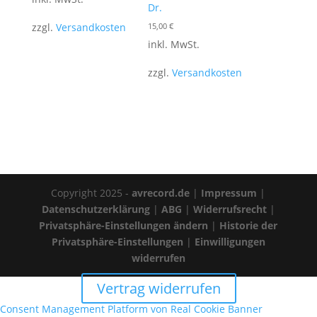
Dr.
zzgl.
Versandkosten
15,00
€
inkl. MwSt.
zzgl.
Versandkosten
Copyright 2025 -
avrecord.de
|
Impressum
|
Datenschutzerklärung
|
ABG
|
Widerrufsrecht
|
Privatsphäre-Einstellungen ändern
|
Historie der
Privatsphäre-Einstellungen
|
Einwilligungen
widerrufen
Vertrag widerrufen
Consent Management Platform von Real Cookie Banner