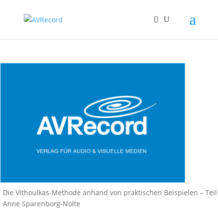
Die Vithoulkas-Methode anhand von praktischen Beispielen – Teil 
Anne Sparenborg-Nolte