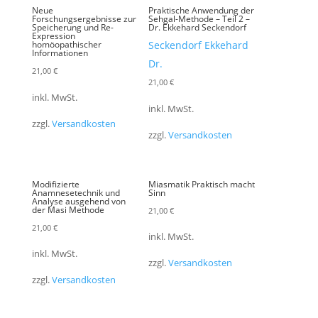
Neue
Praktische Anwendung der
Forschungsergebnisse zur
Sehgal-Methode – Teil 2 –
Speicherung und Re-
Dr. Ekkehard Seckendorf
Expression
homöopathischer
Seckendorf Ekkehard
Informationen
Dr.
21,00
€
21,00
€
inkl. MwSt.
inkl. MwSt.
zzgl.
Versandkosten
zzgl.
Versandkosten
Modifizierte
Miasmatik Praktisch macht
Anamnesetechnik und
Sinn
Analyse ausgehend von
der Masi Methode
21,00
€
21,00
€
inkl. MwSt.
inkl. MwSt.
zzgl.
Versandkosten
zzgl.
Versandkosten