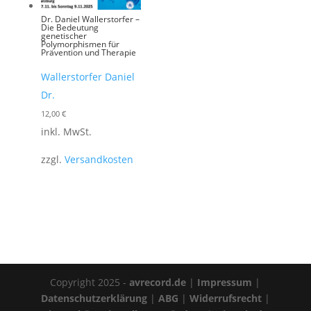
Dr. Daniel Wallerstorfer –
Die Bedeutung
genetischer
Polymorphismen für
Prävention und Therapie
Wallerstorfer Daniel
Dr.
12,00
€
inkl. MwSt.
zzgl.
Versandkosten
Copyright 2025 -
avrecord.de
|
Impressum
|
Datenschutzerklärung
|
ABG
|
Widerrufsrecht
|