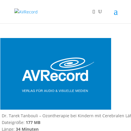
Dr. Tarek Tanbouli – Ozontherapie bei Kindern mit Cerebralen 
Dateigröße:
177 MB
Länge:
34 Minuten