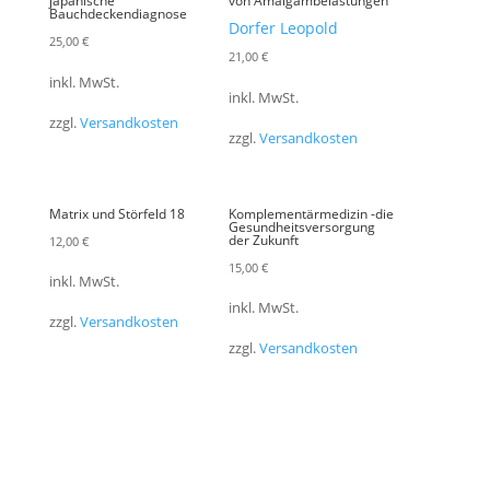
japanische
von Amalgambelastungen
Bauchdeckendiagnose
Dorfer Leopold
25,00
€
21,00
€
inkl. MwSt.
inkl. MwSt.
zzgl.
Versandkosten
zzgl.
Versandkosten
Matrix und Störfeld 18
Komplementärmedizin -die
Gesundheitsversorgung
der Zukunft
12,00
€
15,00
€
inkl. MwSt.
inkl. MwSt.
zzgl.
Versandkosten
zzgl.
Versandkosten