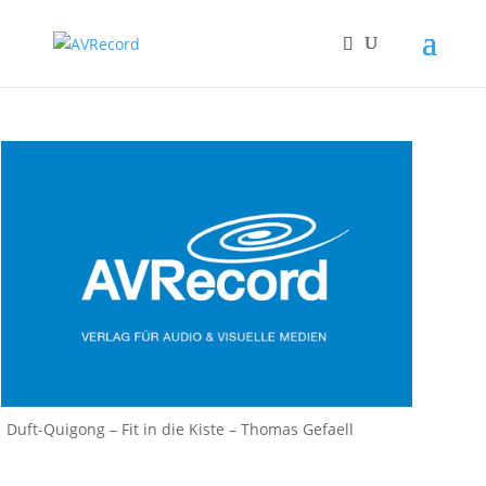
Duft-Quigong – Fit in die Kiste – Thomas Gefaell