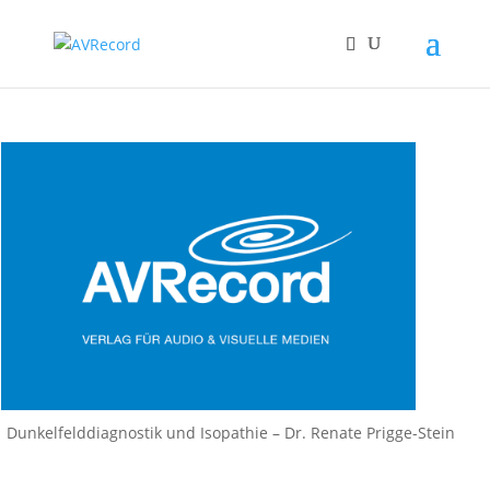
Dunkelfelddiagnostik und Isopathie – Dr. Renate Prigge-Stein