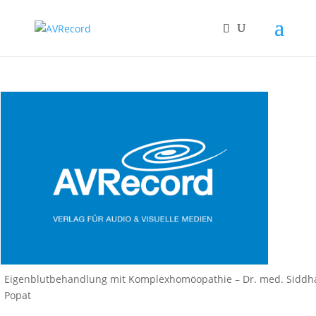
Eigenblutbehandlung mit Komplexhomöopathie – Dr. med. Siddh
Popat