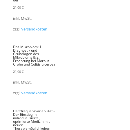
der
21,00
€
inkl. MwSt.
zzgl.
Versandkosten
Das Mikrobiom: 1.
Diagnostik und
Grundlagen des
Mikrobioms & 2.
Ernährung bei Morbus
Crohn und Colitis ulcerosa
21,00
€
inkl. MwSt.
zzgl.
Versandkosten
Herzfrequenzvariabilität –
Der Einstieg in
individualisierte ,
optimierte Medizin mit
neuen
Therapiemöglichkeiten