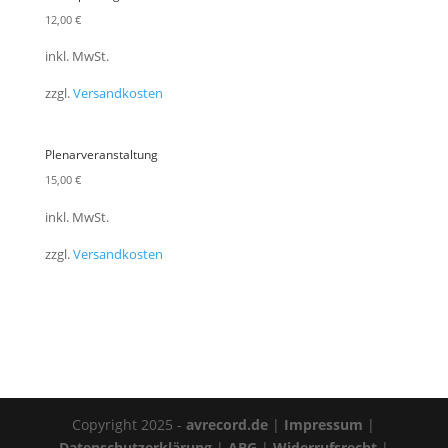
12,00
€
inkl. MwSt.
zzgl.
Versandkosten
Plenarveranstaltung
15,00
€
inkl. MwSt.
zzgl.
Versandkosten
Copyright 2025 -
avrecord.de
|
Impressum
|
Datenschutzerklärung
|
ABG
|
Widerrufsrecht
|