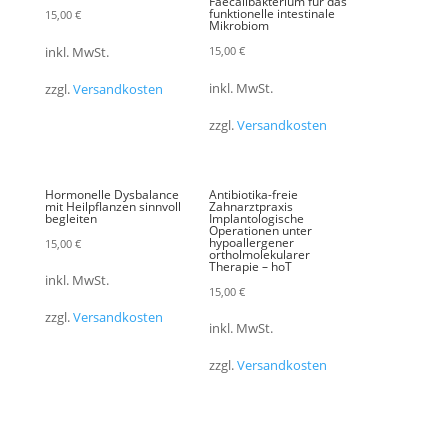
Faecalibakterium für das
funktionelle intestinale
15,00
€
Mikrobiom
15,00
€
inkl. MwSt.
inkl. MwSt.
zzgl.
Versandkosten
zzgl.
Versandkosten
Hormonelle Dysbalance
Antibiotika-freie
mit Heilpflanzen sinnvoll
Zahnarztpraxis
begleiten
Implantologische
Operationen unter
hypoallergener
15,00
€
ortholmolekularer
Therapie – hoT
inkl. MwSt.
15,00
€
zzgl.
Versandkosten
inkl. MwSt.
zzgl.
Versandkosten