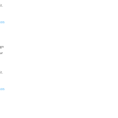
t.
kos
agn
ur
?
t.
kos