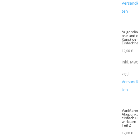
Versand
ten
Augendi
ose und d
Kunst de
Einfachhe
12,00
€
inkl. MwS
zzgl.
Versand
ten
VanMann
Akupunkt
einfach 
wirksam 
Teil 2
12,00
€