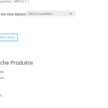
lnummer:
HPK16:1
Sie eine Option
 Warenkorb
iche Produkte
tiv
kra
t.