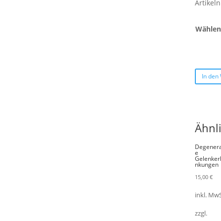
Artike
Wählen 
In den
Ähnl
Degenera
e
Gelenker
nkungen
15,00
€
inkl. MwS
zzgl.