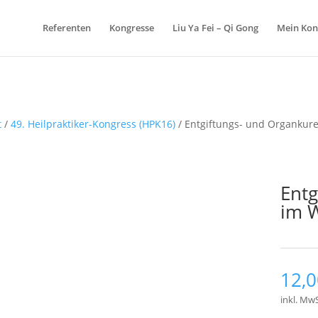
Referenten
Kongresse
Liu Ya Fei – Qi Gong
Mein Kon
t
/
49. Heilpraktiker-Kongress (HPK16)
/ Entgiftungs- und Organkure
Entg
im W
12,
inkl. MwS