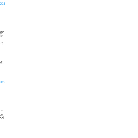
kos
agn
ie
r
it
t.
kos
 –
ur
und
–