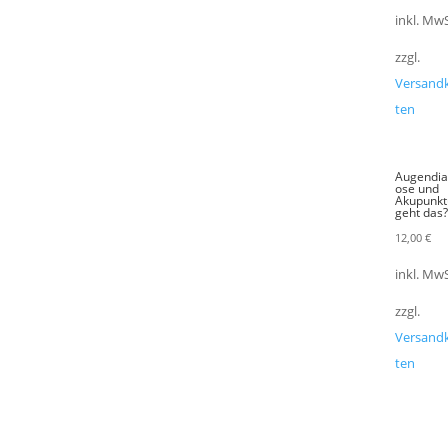
inkl. MwS
zzgl.
Versand
ten
Augendi
ose und
Akupunkt
geht das
12,00
€
inkl. MwS
zzgl.
Versand
ten