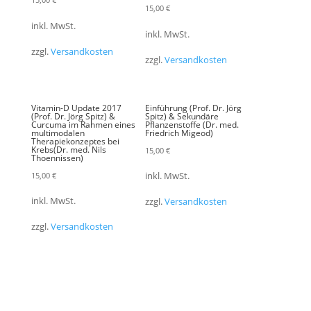
15,00
€
inkl. MwSt.
inkl. MwSt.
zzgl.
Versandkosten
zzgl.
Versandkosten
Vitamin-D Update 2017
Einführung (Prof. Dr. Jörg
(Prof. Dr. Jörg Spitz) &
Spitz) & Sekundäre
Curcuma im Rahmen eines
Pflanzenstoffe (Dr. med.
multimodalen
Friedrich Migeod)
Therapiekonzeptes bei
Krebs(Dr. med. Nils
15,00
€
Thoennissen)
15,00
€
inkl. MwSt.
inkl. MwSt.
zzgl.
Versandkosten
zzgl.
Versandkosten