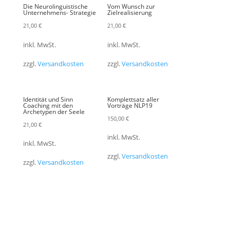
Die Neurolinguistische
Vom Wunsch zur
Unternehmens- Strategie
Zielrealisierung
21,00
€
21,00
€
inkl. MwSt.
inkl. MwSt.
zzgl.
Versandkosten
zzgl.
Versandkosten
Identität und Sinn
Komplettsatz aller
Coaching mit den
Vorträge NLP19
Archetypen der Seele
150,00
€
21,00
€
inkl. MwSt.
inkl. MwSt.
zzgl.
Versandkosten
zzgl.
Versandkosten