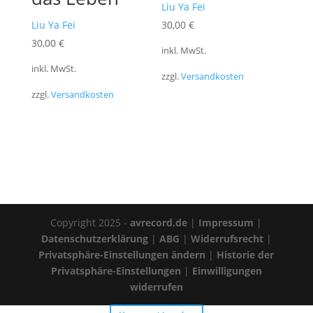
Liu Ya Fei
Liu Ya Fei
30,00
€
30,00
€
inkl. MwSt.
inkl. MwSt.
zzgl.
Versandkosten
zzgl.
Versandkosten
Copyright 2025 -
avrecord.de
|
Impressum
|
Datenschutzerklärung
|
ABG
|
Widerrufsrecht
|
Privatsphäre-Einstellungen ändern
|
Historie der
Privatsphäre-Einstellungen
|
Einwilligungen
widerrufen