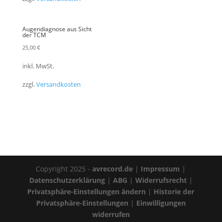
Augendiagnose aus Sicht
der TCM
25,00
€
inkl. MwSt.
zzgl.
Versandkosten
Copyright 2025 -
avrecord.de
|
Impressum
|
Datenschutzerklärung
|
ABG
|
Widerrufsrecht
|
Privatsphäre-Einstellungen ändern
|
Historie der
Privatsphäre-Einstellungen
|
Einwilligungen
widerrufen