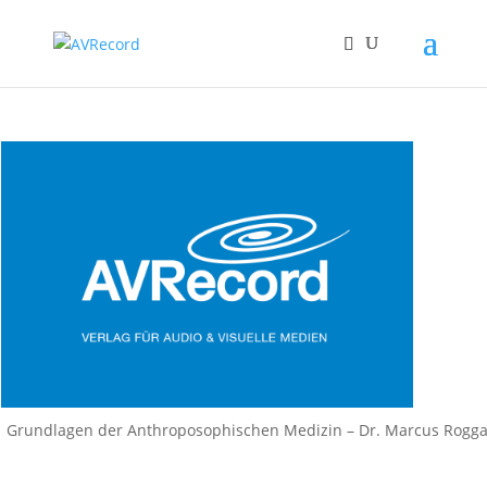
Grundlagen der Anthroposophischen Medizin – Dr. Marcus Rogga