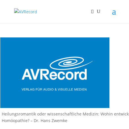
Heilungsromantik oder wissenschaftliche Medizin: Wohin entwicke
Homöopathie? – Dr. Hans Zwemke