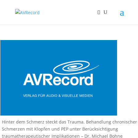
Hinter dem Schmerz steckt das Trauma. Behandlung chronischer
Schmerzen mit Klopfen und PEP unter Berücksichtigung
traumatherapeutischer Implikationen – Dr. Michael Bohne