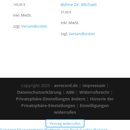
Bohne Dr. Michael
145,00
€
37,00
€
inkl. MwSt.
inkl. MwSt.
zzgl.
Versandkosten
zzgl.
Versandkosten
Copyright 2025 -
avrecord.de
|
Impressum
|
Datenschutzerklärung
|
ABG
|
Widerrufsrecht
|
Privatsphäre-Einstellungen ändern
|
Historie der
Privatsphäre-Einstellungen
|
Einwilligungen
widerrufen
Vertrag widerrufen
Consent Management Platform von Real Cookie Banner