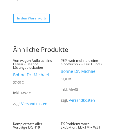
In den Warenkorb
Ähnliche Produkte
Von wegen Aufbruch ins
PEP, weit mehr als eine
Leben – Best of
Klopftechnik – Teil 1 und 2
Lösungsblockaden
Bohne Dr. Michael
Bohne Dr. Michael
37,00
€
37,00
€
inkl. MwSt.
inkl. MwSt.
zzgl.
Versandkosten
zzgl.
Versandkosten
Komplettsatz aller
TK Problemtrance-
Vorträge DGH19
Exduktion, EDxTM – W31