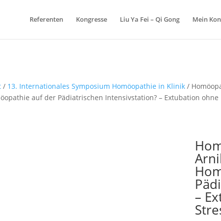
Referenten
Kongresse
Liu Ya Fei – Qi Gong
Mein Kon
t
/
13. Internationales Symposium Homöopathie in Klinik
/ Homöopa
opathie auf der Pädiatrischen Intensivstation? – Extubation ohne
Hom
Arn
Hom
Pädi
– E
Stre