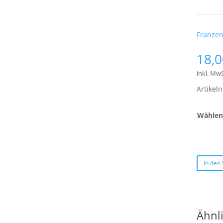
Schlagw
Franze
18,
inkl. MwS
Artike
Wählen 
In den
Ähnl