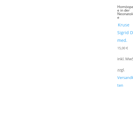
Homöopa
e in der
Neonatol
e
Kruse
Sigrid D
med.
15,00
€
inkl. MwS
zzgl.
Versand
ten