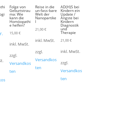
thi
Folge von
Reise in die
AD(H)S bei
Geburtstrau
un-fass-bare
Kindern ein
ogi
ma: Wie
Welt der
Update /
kann die
Nanopartike
Ängste bei
Homöopathi
l
Kindern
e helfen?
Diagnostik
und
21,00
€
Therapie
r.
15,00
€
21,00
€
inkl. MwSt.
inkl. MwSt.
inkl. MwSt.
zzgl.
zzgl.
Versandkos
t.
zzgl.
Versandkos
ten
Versandkos
ten
ten
kos