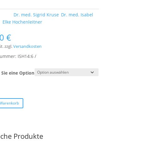
örter:
Dr. med. Sigrid Kruse
,
Dr. med. Isabel
n
,
Elke Hochenleitner
00
€
t.
zzgl.
Versandkosten
lnummer:
ISH14:6
Sie eine Option
 Warenkorb
iche Produkte