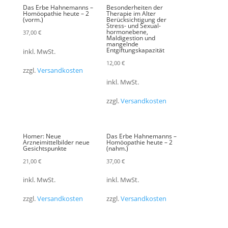
Das Erbe Hahnemanns –
Besonderheiten der
Homöopathie heute – 2
Therapie im Alter
(vorm.)
Berücksichtigung der
Stress- und Sexual-
hormonebene,
37,00
€
Maldigestion und
mangelnde
Entgiftungskapazität
inkl. MwSt.
12,00
€
zzgl.
Versandkosten
inkl. MwSt.
zzgl.
Versandkosten
Homer: Neue
Das Erbe Hahnemanns –
Arzneimittelbilder neue
Homöopathie heute – 2
Gesichtspunkte
(nahm.)
21,00
€
37,00
€
inkl. MwSt.
inkl. MwSt.
zzgl.
Versandkosten
zzgl.
Versandkosten