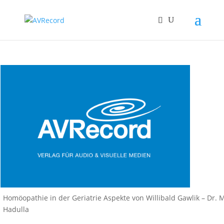
Homöopathie in der Geriatrie Aspekte von Willibald Gawlik – Dr. 
Hadulla