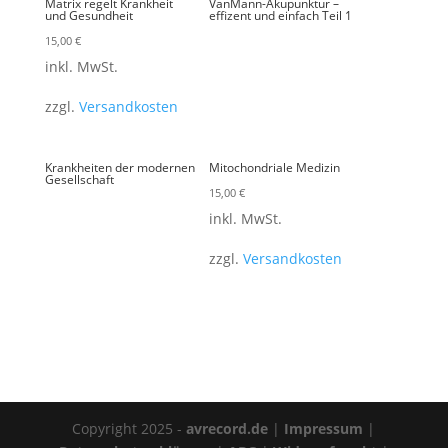
Matrix regelt Krankheit
VanMann-Akupunktur –
und Gesundheit
effizent und einfach Teil 1
15,00
€
inkl. MwSt.
zzgl.
Versandkosten
Krankheiten der modernen
Mitochondriale Medizin
Gesellschaft
15,00
€
inkl. MwSt.
zzgl.
Versandkosten
Copyright 2025 -
avrecord.de
|
Impressum
|