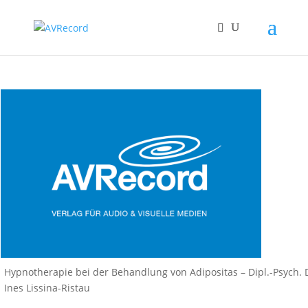
Hypnotherapie bei der Behandlung von Adipositas – Dipl.-Psych. Dr
Ines Lissina-Ristau