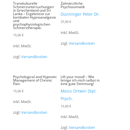
Transkulturelle
Zahnärztliche
Schmerzuntersuchungen
Psychosomatik
in Griechenland und Sri
Lanka – Ergebnisse zur
Dünninger Peter Dr.
kortikalen Hypnoanalgesie
und
37,00
€
psychophysiologischen
Schmerztherapie.
inkl. MwSt.
15,00
€
zzgl.
Versandkosten
inkl. MwSt.
zzgl.
Versandkosten
Psychological and Hypnotic
Lift your mood! – Wie
Management of Chronic
bringe ich mich selbst in
Pain
eine gute Stimmung!
Meiss Ortwin Dipl.
15,00
€
Psych.
inkl. MwSt.
15,00
€
zzgl.
Versandkosten
inkl. MwSt.
zzgl.
Versandkosten