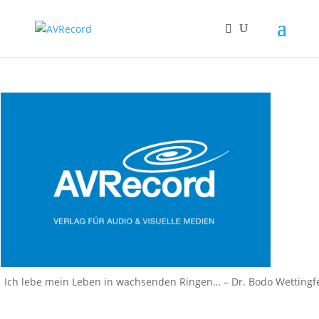
Ich lebe mein Leben in wachsenden Ringen… – Dr. Bodo Wettingf