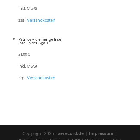
inkl. MwSt.
zzgl.
Versandkosten
Patmos – die heilige Insel
insel in der Ägäis
21,00
€
inkl. MwSt.
zzgl.
Versandkosten
Copyright 2025 -
avrecord.de
|
Impressum
|