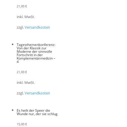
21,00
€
inkl. MwSt.
zzgl.
Versandkosten
Tagesthemenkonferenz:
Von der Klassik zur
Moderne der sinnvolle
Fortschritt in der
Komplementärmedizin –
4
21,00
€
inkl. MwSt.
zzgl.
Versandkosten
Es heilt der Speer die
Wunde nur, der sie schlug
15,00
€