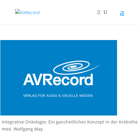
Integrative Onkologie: Ein ganzheitliches Konzept in der Krebsthe
med. Wolfgang May