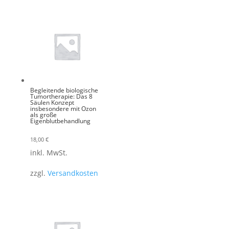
Begleitende biologische
Tumortherapie: Das 8
Säulen Konzept
insbesondere mit Ozon
als große
Eigenblutbehandlung
18,00
€
inkl. MwSt.
zzgl.
Versandkosten