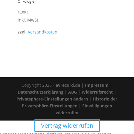
Onkologie
18,00
€
inkl. MwSt.
zzgl.
Versandkosten
Copyright 2025 -
avrecord.de
|
Impressum
|
Datenschutzerklärung
|
ABG
|
Widerrufsrecht
|
Privatsphäre-Einstellungen ändern
|
Historie der
Privatsphäre-Einstellungen
|
Einwilligungen
widerrufen
Vertrag widerrufen