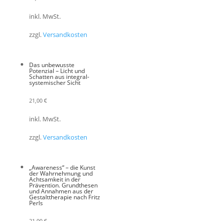
inkl. MwSt.
zzgl.
Versandkosten
Das unbewusste
Potenzial – Licht und
Schatten aus integral-
systemischer Sicht
21,00
€
inkl. MwSt.
zzgl.
Versandkosten
„Awareness“ – die Kunst
der Wahrnehmung und
Achtsamkeit in der
Prävention. Grundthesen
und Annahmen aus der
Gestalttherapie nach Fritz
Perls
21,00
€