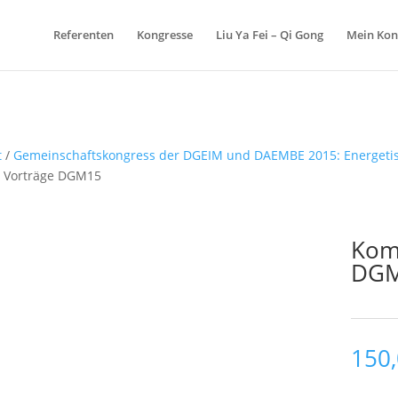
Referenten
Kongresse
Liu Ya Fei – Qi Gong
Mein Kon
t
/
Gemeinschaftskongress der DGEIM und DAEMBE 2015: Energetisi
r Vorträge DGM15
Komp
DG
150