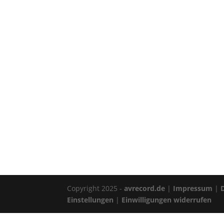
Copyright 2025 -
avrecord.de
|
Impressum
|
Einstellungen
|
Einwilligungen widerrufen