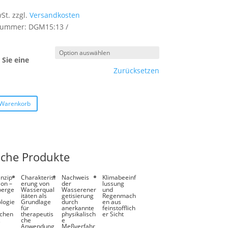
wSt.
zzgl.
Versandkosten
lnummer:
DGM15:13
Sie eine
Zurücksetzen
 Warenkorb
iche Produkte
inzip
Charakterisi
Nachweis
Klimabeeinf
ion –
erung von
der
lussung
berge
Wasserqual
Wasserener
und
itäten als
getisierung
Regenmach
logie
Grundlage
durch
en aus
für
anerkannte
feinstofflich
schen
therapeutis
physikalisch
er Sicht
z
che
e
Anwendung
Meßverfahr