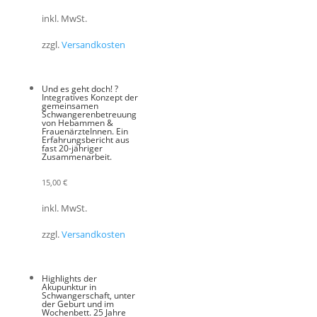
inkl. MwSt.
zzgl.
Versandkosten
Und es geht doch! ?
Integratives Konzept der
gemeinsamen
Schwangerenbetreuung
von Hebammen &
FrauenärzteInnen. Ein
Erfahrungsbericht aus
fast 20-jähriger
Zusammenarbeit.
15,00
€
inkl. MwSt.
zzgl.
Versandkosten
Highlights der
Akupunktur in
Schwangerschaft, unter
der Geburt und im
Wochenbett. 25 Jahre