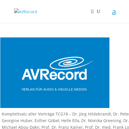
Komplettsatz aller Vorträge TCG18 – Dr. Jörg Hildebrandt, Dr. Pete
Georgine Huber, Esther Göbel, Helle Ella, Dr. Monika Greening, Dr
Michael Abou-Dakn, Prof. Dr. Franz Kainer, Prof. Dr. med. Frank L