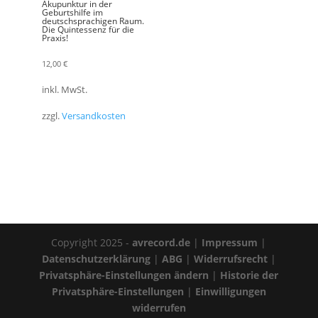
Akupunktur in der
Geburtshilfe im
deutschsprachigen Raum.
Die Quintessenz für die
Praxis!
12,00
€
inkl. MwSt.
zzgl.
Versandkosten
Copyright 2025 -
avrecord.de
|
Impressum
|
Datenschutzerklärung
|
ABG
|
Widerrufsrecht
|
Privatsphäre-Einstellungen ändern
|
Historie der
Privatsphäre-Einstellungen
|
Einwilligungen
widerrufen