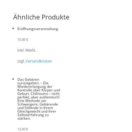
Ähnliche Produkte
Eröffnungsveranstaltung
15,00
€
inkl. MwSt.
zzgl.
Versandkosten
Das Gebären
zurückgeben. – Die
Wiedererlangung der
Kontrolle über Körper und
Geburt. Chilimums – nicht
perfekt, aber authentisch!
Eine Methode um
Schwangere, Gebärende
und Stillende in ihrem
Gleichgewicht und ihrer
Selbsterfahrung zu
stärken.
12,00
€