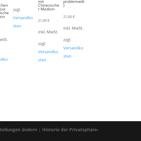
mit
problematik
schen
Chinesische
)
zur
r Medizin
zzgl.
ische
zin
21,00
€
Versandko
21,00
€
sten
inkl. MwSt.
inkl. MwSt.
MwSt.
zzgl.
zzgl.
Versandko
Versandko
sten
ndko
sten
stellungen ändern
|
Historie der Privatsphäre-