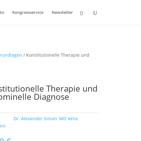
to
Kongressservice
Newsletter
Grundlagen
/ Konstitutionelle Therapie und
titutionelle Therapie und
ominelle Diagnose
örter:
Dr. Alexander Simon
,
MD Velia
ann