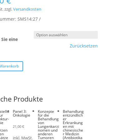
00
€
t.
zzgl.
Versandkosten
lnummer:
SMS14:27
Sie eine
Zurücksetzen
 Warenkorb
iche Produkte
stellu
Panel 3:
Konzepte
Behandlung
ur
Onkologie
für die
entzündlich
ktur-
Behandlung
er
ie
von
Erkrankung
Lungenkarzi
en mit
21,00
€
rzen
nomen und
chinesische
en
anderen
r Medizin
sätze
Tumoren
(Antibiotika
inkl. MwSt.