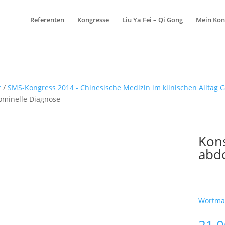
Referenten
Kongresse
Liu Ya Fei – Qi Gong
Mein Kon
t
/
SMS-Kongress 2014 - Chinesische Medizin im klinischen Alltag 
minelle Diagnose
Kons
abd
Schlagw
Wortm