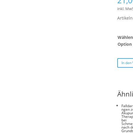
21,
inkl. MwS
Artike
Wählen 
Option
In den
Ähnl
Falldar
ngen z
Akupun
Therap
bei
Schme
nach d
Grund