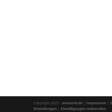
Copyright 2025 -
avrecord.de
|
Impressum
|
Einstellungen
|
Einwilligungen widerrufen