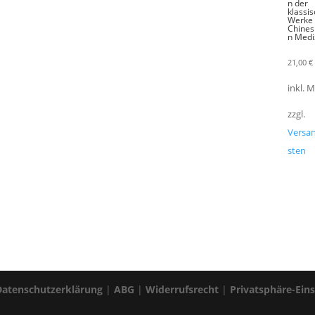
n der
klassi
Werke 
Chines
n Medi
21,00
€
inkl. 
zzgl.
Versa
sten
Datenschutzerklärung
|
ABG
|
Widerrufsrecht
|
Privatsphäre-Ein