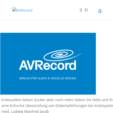
Krebszellen lieben Zucker aber noch mehr lieben Sie Fette und Pr
eine kritische Überprüfung von Diätempfehlungen bei Krebspatie
med. Ludwig Manfred Jacob