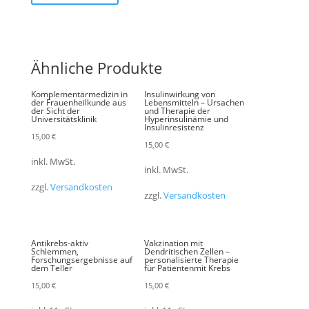
Ähnliche Produkte
Komplementärmedizin in
Insulinwirkung von
der Frauenheilkunde aus
Lebensmitteln – Ursachen
der Sicht der
und Therapie der
Universitätsklinik
Hyperinsulinämie und
Insulinresistenz
15,00
€
15,00
€
inkl. MwSt.
inkl. MwSt.
zzgl.
Versandkosten
zzgl.
Versandkosten
Antikrebs-aktiv
Vakzination mit
Schlemmen,
Dendritischen Zellen –
Forschungsergebnisse auf
personalisierte Therapie
dem Teller
für Patientenmit Krebs
15,00
€
15,00
€