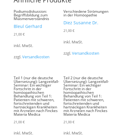
Podiumsdiskussion:
Verschiedene Strömungen
Begriffsbildung zum
in der Homöopathie
Miasmenverständnis
Diez Susanne Dr.
Bleul Gerhard
21,00
€
21,00
€
inkl. MwSt.
inkl. MwSt.
zzgl.
Versandkosten
zzgl.
Versandkosten
Teil 1 (nur die deutsche
Teil 2 (nur die deutsche
Übersetzung): Langzeitfall-
Übersetzung): Langzeitfall-
Seminar: Ein wichtiger
Seminar: Ein wichtiger
Fortschritt in der
Fortschritt in der
homöopathischen
homöopathischen
Behandlung von Teil 1:
Behandlung von Teil 1:
Patienten mit schweren,
Patienten mit schweren,
fortschreitenden und
fortschreitenden und
hartnäckigen Krankheiten
hartnäckigen Krankheiten
mit Arzneien nach Finckes
mit Arzneien nach Finckes
Materia Medica
Materia Medica
21,00
€
21,00
€
inkl. MwSt.
inkl. MwSt.