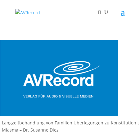
Langzeitbehandlung von Familien Überlegungen zu Konstitution
Miasma – Dr. Susanne Diez