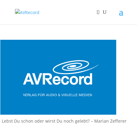
Lebst Du schon oder wirst Du noch gelebt? – Marian Zefferer