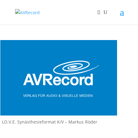
LO.V.E. Synästhesieformat K/V – Markus Röder