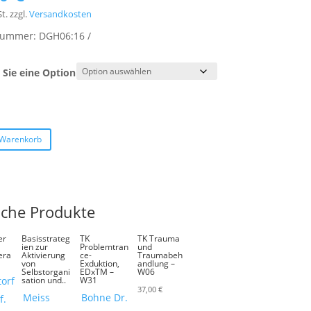
t.
zzgl.
Versandkosten
lnummer:
DGH06:16
Sie eine Option
 Warenkorb
iche Produkte
er
Basisstrateg
TK
TK Trauma
ien zur
Problemtran
und
era
Aktivierung
ce-
Traumabeh
von
Exduktion,
andlung –
Selbstorgani
EDxTM –
W06
orf
sation und..
W31
37,00
€
Meiss
Bohne Dr.
f.