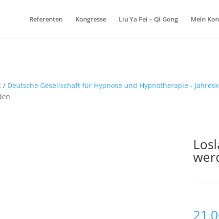
Products
search
Referenten
Kongresse
Liu Ya Fei – Qi Gong
Mein Kon
t
/
Deutsche Gesellschaft für Hypnose und Hypnotherapie - Jahres
den
Los
wer
Schlagw
21,