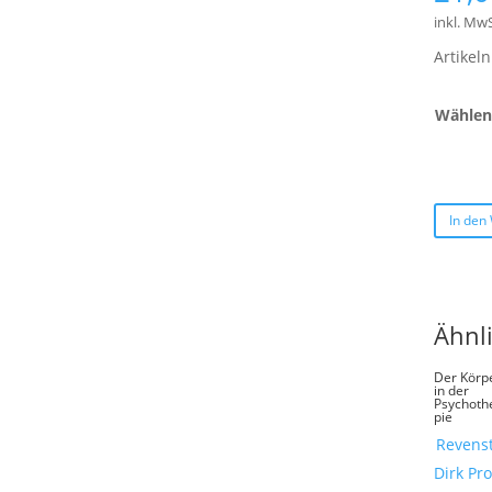
inkl. MwS
Artike
Wählen 
In den
Ähnl
Der Körp
in der
Psychoth
pie
Revenst
Dirk Pro