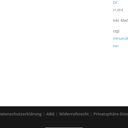
Dr.
21,00
€
inkl. MwS
zzgl.
Versand
ten
Datenschutzerklärung
|
ABG
|
Widerrufsrecht
|
Privatsphäre-Ein