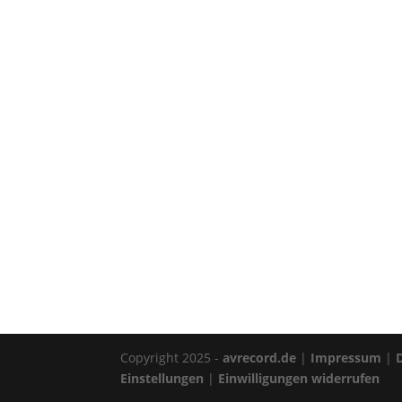
Copyright 2025 -
avrecord.de
|
Impressum
|
Einstellungen
|
Einwilligungen widerrufen