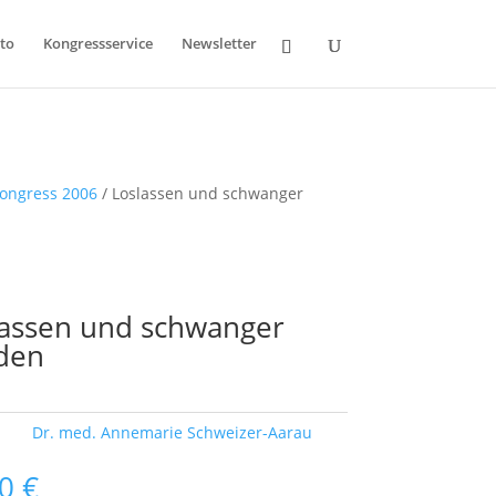
to
Kongressservice
Newsletter
kongress 2006
/ Loslassen und schwanger
lassen und schwanger
den
ort:
Dr. med. Annemarie Schweizer-Aarau
00
€