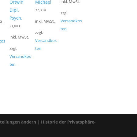
Ortwin
Michael
inkl. MwSt.
Dipl.
37,00
€
zzgl.
Psych.
Versandkos
inkl. MwSt.
t.
21,00
€
ten
zzgl.
inkl. MwSt.
Versandkos
kos
zzgl.
ten
Versandkos
ten
stellungen ändern
|
Historie der Privatsphäre-