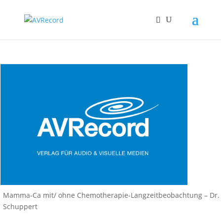
Mamma-Ca mit/ ohne Chemotherapie-Langzeitbeobachtung – Dr.
Schuppert