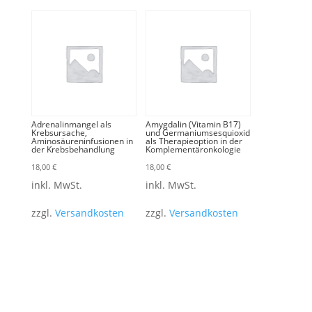
Adrenalinmangel als
Amygdalin (Vitamin B17)
Krebsursache,
und Germaniumsesquioxid
Aminosäureninfusionen in
als Therapieoption in der
der Krebsbehandlung
Komplementäronkologie
18,00
€
18,00
€
inkl. MwSt.
inkl. MwSt.
zzgl.
Versandkosten
zzgl.
Versandkosten