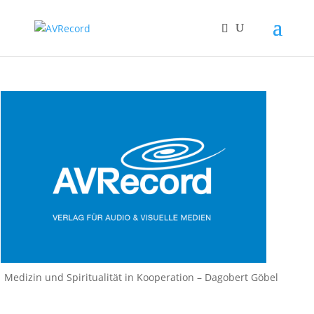
Medizin und Spiritualität in Kooperation – Dagobert Göbel