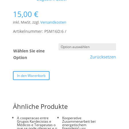
15,00
€
inkl. MwSt.
zzgl.
Versandkosten
Artikelnummer:
PSM16D:6
Wählen Sie eine
Zurücksetzen
Option
In den Warenkorb
Ähnliche Produkte
A cooperacao entre
Kooperative
Grupos Kardecistas e
Zusammenarbeit bei
Médicos e Terapeutas o
energetischem
que se pode oferecer e o
Fremdeinû uss