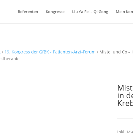
Referenten
Kongresse
Liu Ya Fei – Qi Gong
Mein Kon
t
/
19. Kongress der GfBK - Patienten-Arzt-Forum
/ Mistel und Co – 
stherapie
Mist
in 
Kre
inkl. M