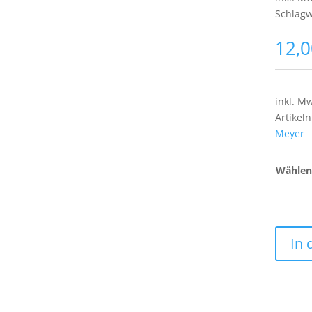
Schlagw
12,
inkl. M
Artike
Meyer
Wählen 
In