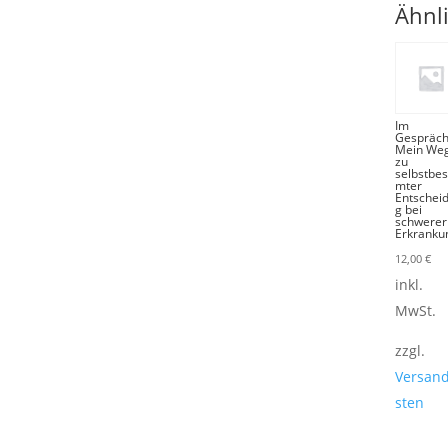
Ähnl
Im
Gespräch
Mein We
zu
selbstbe
mter
Entschei
g bei
schwerer
Erkranku
12,00
€
inkl.
MwSt.
zzgl.
Versan
sten