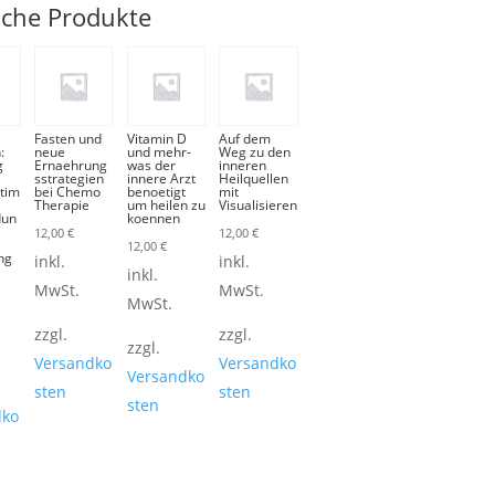
iche Produkte
Fasten und
Vitamin D
Auf dem
:
neue
und mehr-
Weg zu den
g
Ernaehrung
was der
inneren
sstrategien
innere Arzt
Heilquellen
stim
bei Chemo
benoetigt
mit
Therapie
um heilen zu
Visualisieren
dun
koennen
12,00
€
12,00
€
12,00
€
ng
inkl.
inkl.
inkl.
MwSt.
MwSt.
MwSt.
zzgl.
zzgl.
zzgl.
Versandko
Versandko
Versandko
sten
sten
sten
dko