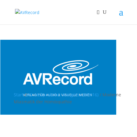
Start
/
49. Heilpraktiker-Kongress (HPK16)
/ Moderne
Miasmatik der Homöopathie