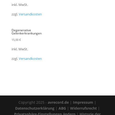
inkl. MwSt.
zzgl.
Versandkosten
Degenerative
Gelenkerkrankungen
15,00
€
inkl. MwSt.
zzgl.
Versandkosten
Copyright 2025 -
avrecord.de
|
Impressum
|
Datenschutzerklärung
|
ABG
|
Widerrufsrecht
|
Privatsphäre-Einstellungen ändern
|
Historie der