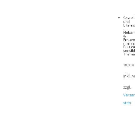
Sexuali
und
Eltern
.
Heba
&
Frauen
nnen 
Puls e
sensib
Thema
18,00
€
inkl. 
zzgl.
Versa
sten