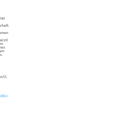
tät
schaft
mmen
ärztI
am
ines
len
s.
MwSt.
ndko