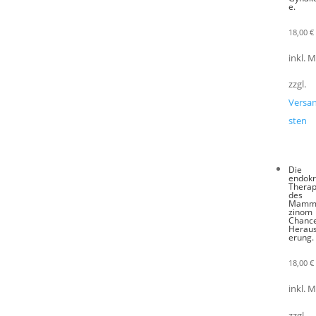
e.
18,00
€
inkl. 
zzgl.
Versa
sten
Die
endokr
Therap
des
Mamm
zinom
Chanc
Heraus
erung.
18,00
€
inkl. 
zzgl.