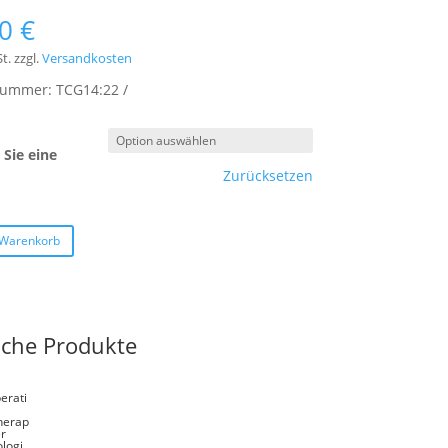
00
€
t.
zzgl.
Versandkosten
lnummer:
TCG14:22
Sie eine
Zurücksetzen
 Warenkorb
iche Produkte
erati
herap
er
logi