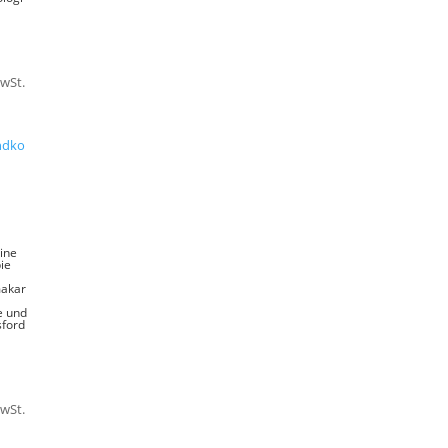
MwSt.
ndko
ine
ie
akar
e und
ford
MwSt.