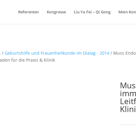
Referenten
Kongresse
Liu Ya Fei – Qi Gong
Mein Kon
t
/
Geburtshilfe und Frauenheilkunde im Dialag - 2014
/ Muss Endom
faden für die Praxis & Klinik
Muss
imm
Leit
Klin
Schlagw